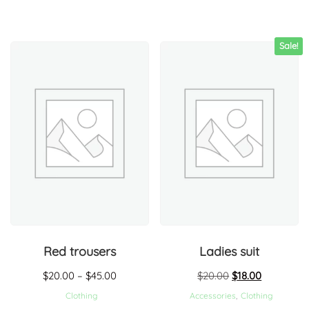
Sale!
Red trousers
Ladies suit
$
20.00
–
$
45.00
$
20.00
$
18.00
Clothing
Accessories
,
Clothing