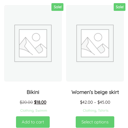
Sale!
Sale!
Bikini
Women’s beige skirt
$
20.00
$
18.00
$
42.00
–
$
45.00
Clothing
,
Swimm
Clothing
,
Tshirts
Add to cart
Select options