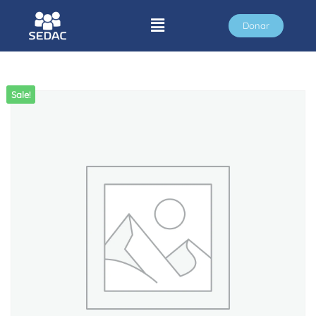
Donar
Sale!