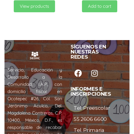
View products
Add to cart
SÍGUENOS EN
NUESTRAS
REDES
Servicio, Educación y
Desarrollo a la
Comunidad, I.A.P., con
INFORMES E
domicilio fiscal en
INSCRIPCIONES
Ocotepec #26, Col. San
Jerónimo Aculco, Del.
Tel. Preescolar
Magdalena Contreras, C.P.
55 2606 6600
10400, México, D.F., es
responsable de recabar
Tel. Primaria